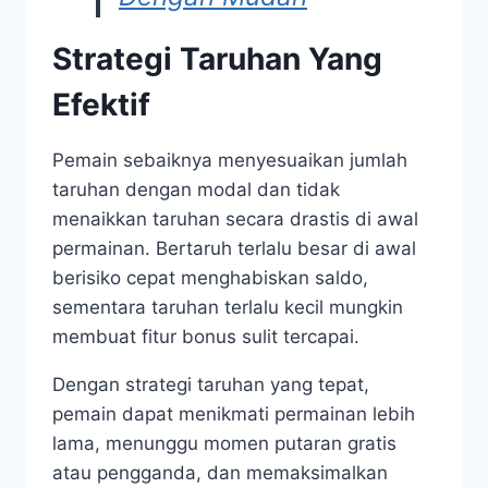
Strategi Taruhan Yang
Efektif
Pemain sebaiknya menyesuaikan jumlah
taruhan dengan modal dan tidak
menaikkan taruhan secara drastis di awal
permainan. Bertaruh terlalu besar di awal
berisiko cepat menghabiskan saldo,
sementara taruhan terlalu kecil mungkin
membuat fitur bonus sulit tercapai.
Dengan strategi taruhan yang tepat,
pemain dapat menikmati permainan lebih
lama, menunggu momen putaran gratis
atau pengganda, dan memaksimalkan