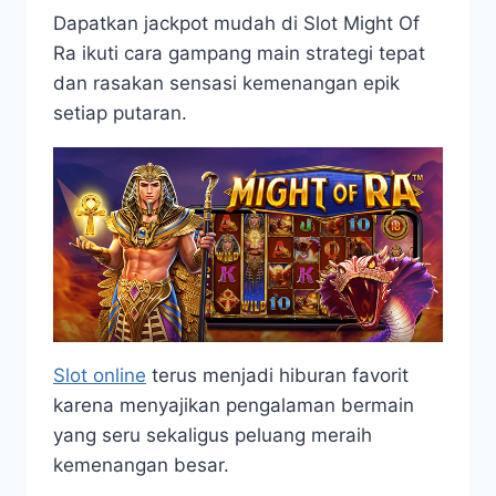
Dapatkan jackpot mudah di Slot Might Of
Ra ikuti cara gampang main strategi tepat
dan rasakan sensasi kemenangan epik
setiap putaran.
Slot online
terus menjadi hiburan favorit
karena menyajikan pengalaman bermain
yang seru sekaligus peluang meraih
kemenangan besar.