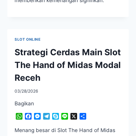
memberikan kemenangan signifikan.
SLOT ONLINE
Strategi Cerdas Main Slot
The Hand of Midas Modal
Receh
03/28/2026
Bagikan
WhatsApp
Facebook
Messenger
Telegram
Skype
Line
X
Share
Menang besar di Slot The Hand of Midas