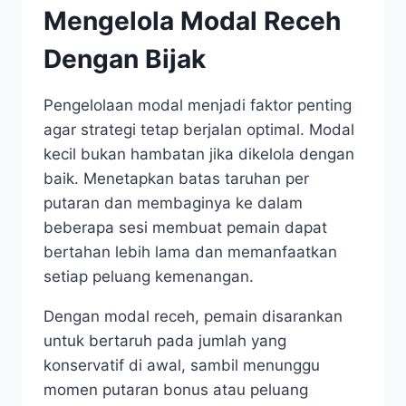
Mengelola Modal Receh
Dengan Bijak
Pengelolaan modal menjadi faktor penting
agar strategi tetap berjalan optimal. Modal
kecil bukan hambatan jika dikelola dengan
baik. Menetapkan batas taruhan per
putaran dan membaginya ke dalam
beberapa sesi membuat pemain dapat
bertahan lebih lama dan memanfaatkan
setiap peluang kemenangan.
Dengan modal receh, pemain disarankan
untuk bertaruh pada jumlah yang
konservatif di awal, sambil menunggu
momen putaran bonus atau peluang