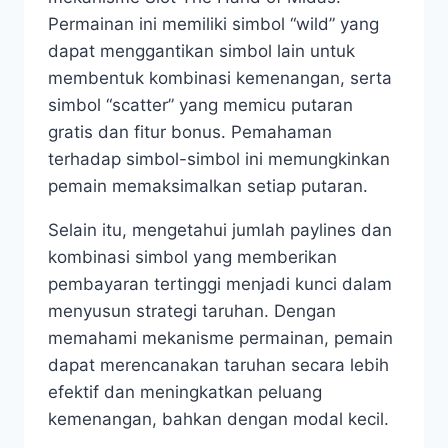
Permainan ini memiliki simbol “wild” yang
dapat menggantikan simbol lain untuk
membentuk kombinasi kemenangan, serta
simbol “scatter” yang memicu putaran
gratis dan fitur bonus. Pemahaman
terhadap simbol-simbol ini memungkinkan
pemain memaksimalkan setiap putaran.
Selain itu, mengetahui jumlah paylines dan
kombinasi simbol yang memberikan
pembayaran tertinggi menjadi kunci dalam
menyusun strategi taruhan. Dengan
memahami mekanisme permainan, pemain
dapat merencanakan taruhan secara lebih
efektif dan meningkatkan peluang
kemenangan, bahkan dengan modal kecil.