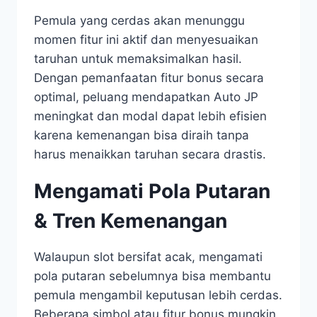
Pemula yang cerdas akan menunggu
momen fitur ini aktif dan menyesuaikan
taruhan untuk memaksimalkan hasil.
Dengan pemanfaatan fitur bonus secara
optimal, peluang mendapatkan Auto JP
meningkat dan modal dapat lebih efisien
karena kemenangan bisa diraih tanpa
harus menaikkan taruhan secara drastis.
Mengamati Pola Putaran
& Tren Kemenangan
Walaupun slot bersifat acak, mengamati
pola putaran sebelumnya bisa membantu
pemula mengambil keputusan lebih cerdas.
Beberapa simbol atau fitur bonus mungkin