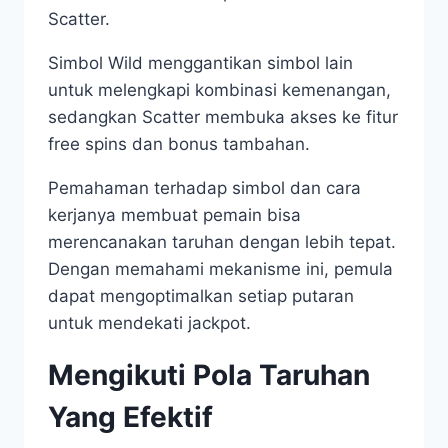
Scatter.
Simbol Wild menggantikan simbol lain
untuk melengkapi kombinasi kemenangan,
sedangkan Scatter membuka akses ke fitur
free spins dan bonus tambahan.
Pemahaman terhadap simbol dan cara
kerjanya membuat pemain bisa
merencanakan taruhan dengan lebih tepat.
Dengan memahami mekanisme ini, pemula
dapat mengoptimalkan setiap putaran
untuk mendekati jackpot.
Mengikuti Pola Taruhan
Yang Efektif