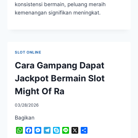
konsistensi bermain, peluang meraih
kemenangan signifikan meningkat.
SLOT ONLINE
Cara Gampang Dapat
Jackpot Bermain Slot
Might Of Ra
03/28/2026
Bagikan
WhatsApp
Facebook
Messenger
Telegram
Skype
Line
X
Share