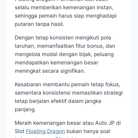
selalu memberikan kemenangan instan,
sehingga pemain harus siap menghadapi
putaran tanpa hasil.
Dengan tetap konsisten mengikuti pola
taruhan, memanfaatkan fitur bonus, dan
mengelola modal dengan bijak, peluang
mendapatkan kemenangan besar
meningkat secara signifikan.
Kesabaran membantu pemain tetap fokus,
sementara konsistensi memastikan strategi
tetap berjalan efektif dalam jangka
panjang.
Meraih kemenangan besar atau Auto JP di
Slot
Floating Dragon
bukan hanya soal