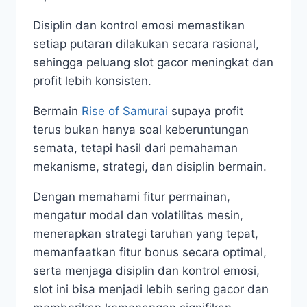
Disiplin dan kontrol emosi memastikan
setiap putaran dilakukan secara rasional,
sehingga peluang slot gacor meningkat dan
profit lebih konsisten.
Bermain
Rise of Samurai
supaya profit
terus bukan hanya soal keberuntungan
semata, tetapi hasil dari pemahaman
mekanisme, strategi, dan disiplin bermain.
Dengan memahami fitur permainan,
mengatur modal dan volatilitas mesin,
menerapkan strategi taruhan yang tepat,
memanfaatkan fitur bonus secara optimal,
serta menjaga disiplin dan kontrol emosi,
slot ini bisa menjadi lebih sering gacor dan