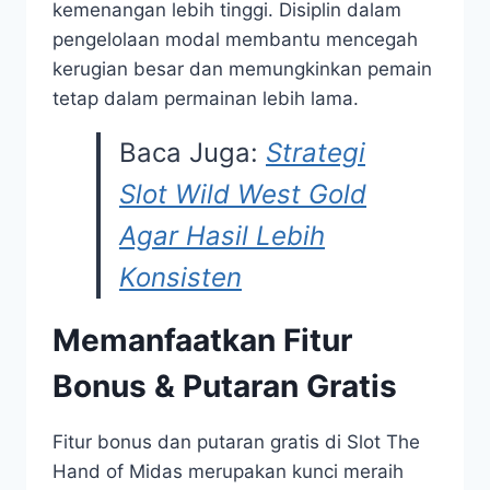
kemenangan lebih tinggi. Disiplin dalam
pengelolaan modal membantu mencegah
kerugian besar dan memungkinkan pemain
tetap dalam permainan lebih lama.
Baca Juga:
Strategi
Slot Wild West Gold
Agar Hasil Lebih
Konsisten
Memanfaatkan Fitur
Bonus & Putaran Gratis
Fitur bonus dan putaran gratis di Slot The
Hand of Midas merupakan kunci meraih