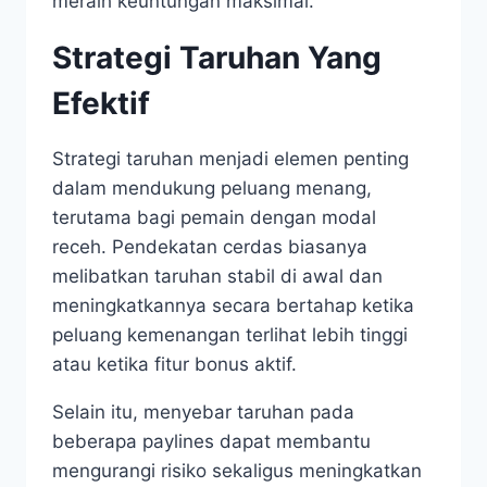
meraih keuntungan maksimal.
Strategi Taruhan Yang
Efektif
Strategi taruhan menjadi elemen penting
dalam mendukung peluang menang,
terutama bagi pemain dengan modal
receh. Pendekatan cerdas biasanya
melibatkan taruhan stabil di awal dan
meningkatkannya secara bertahap ketika
peluang kemenangan terlihat lebih tinggi
atau ketika fitur bonus aktif.
Selain itu, menyebar taruhan pada
beberapa paylines dapat membantu
mengurangi risiko sekaligus meningkatkan