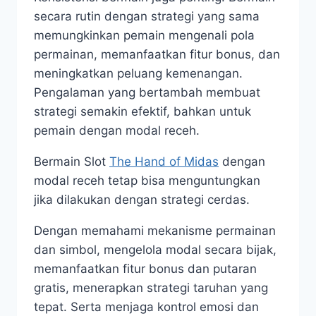
secara rutin dengan strategi yang sama
memungkinkan pemain mengenali pola
permainan, memanfaatkan fitur bonus, dan
meningkatkan peluang kemenangan.
Pengalaman yang bertambah membuat
strategi semakin efektif, bahkan untuk
pemain dengan modal receh.
Bermain Slot
The Hand of Midas
dengan
modal receh tetap bisa menguntungkan
jika dilakukan dengan strategi cerdas.
Dengan memahami mekanisme permainan
dan simbol, mengelola modal secara bijak,
memanfaatkan fitur bonus dan putaran
gratis, menerapkan strategi taruhan yang
tepat. Serta menjaga kontrol emosi dan