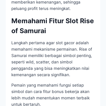
memberikan kemenangan, sehingga
peluang profit terus meningkat.
Memahami Fitur Slot Rise
of Samurai
Langkah pertama agar slot gacor adalah
memahami mekanisme permainan. Rise of
Samurai memiliki berbagai simbol penting,
seperti wild, scatter, dan simbol
pengganda yang bisa meningkatkan nilai
kemenangan secara signifikan.
Pemain yang memahami fungsi setiap
simbol dan cara fitur bonus bekerja akan
lebih mudah menentukan momen terbaik
untuk bertaruh.